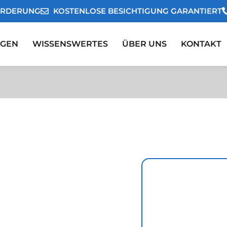
ORDERUNG
KOSTENLOSE BESICHTIGUNG GARANTIERT
NGEN
WISSENSWERTES
ÜBER UNS
KONTAKT
UNG
NG
KOSTENL
ANFORD
ung
erfordert besondere
skretion. In Oberhausen sind wir