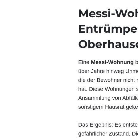
e
Messi-Wo
n
I
h
Entrümpe
r
Oberhaus
Eine
Messi-Wohnung
b
über Jahre hinweg Unm
die der Bewohner nicht 
hat. Diese Wohnungen s
Ansammlung von Abfälle
sonstigem Hausrat geke
Das Ergebnis: Es entsteh
gefährlicher Zustand. 