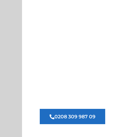
Ihr zuverlässiger Partner für die prof
vermüllten Wohnungen.
Unser erfahrenes Team kümmert sich 
Entrümpelung,
fachgerechte Entsorg
schnell, effizient und ohne zusätzlichen
Preisen und einem einfühlsamen Servic
wieder Ordnung und Sauberkeit in Ih
Tragen Sie Ihre Anfrage e
sich ein kostenfreies, un
Angebot.
0208 309 987 09